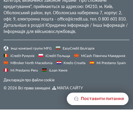
категорії, визначеної Законом України "Про споживче
кредитування", приймаються за адресою: 04210, м. Київ,
Оболонський район, вул. Оболонська набережна 7, корпус 2,
офіс 9, електронна пошта -
office@icredit.ua
, тел. 0 800 601 810.
Детальніше в розділі Юридична інформація / Інша інформація /
Інформація для військовослужбовців.
Інші компанії групи MFG
EasyCredit Болгарія
iCredit Румунія
iCredit Польща
MCash Північна Македонія
MBroker North Macedonia
Kredis Croatia
Mi Prestamo Spain
Mi Prestamo Peru
iLoan Кенія
Декларація про файли cookie
© 2026 Всі права захищені
МАПА САЙТУ
Поставити питання