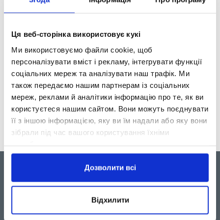
Ця веб-сторінка використовує кукі
Сімейні фінанси
Ми використовуємо файли cookie, щоб
персоналізувати вміст і рекламу, інтегрувати функції
соціальних мереж та аналізувати наш трафік. Ми
iCredit продовжує свої громадські ініціативи в рамках програми
з підвищення фінансової культури країни.
також передаємо нашим партнерам із соціальних
мереж, реклами й аналітики інформацію про те, як ви
користуєтеся нашим сайтом. Вони можуть поєднувати
Дізнатись більше
її з іншою інформацією, яку ви їм надали або яку вони
зібрали під час вашого користування їхніми
службами.
Дозволити всі
ПРО ICREDIT
КРЕДИТИ
Відхилити
Про нас
iCredit
Юридична інформація
BiMonth