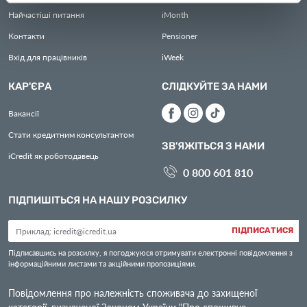
Найчастіші питання
iMonth
Контакти
Pensioner
Вхід для працівників
iWeek
КАР'ЄРА
СЛІДКУЙТЕ ЗА НАМИ
Вакансії
Стати кредитним консультантом
ЗВ'ЯЖІТЬСЯ З НАМИ
iCredit як роботодавець
0 800 601 810
ПІДПИШІТЬСЯ НА НАШУ РОЗСИЛКУ
ПІДПИСАТИСЯ
Підписавшись на розсилку, я погоджуюся отримувати електронні повідомлення з
інформаційними листами та акційними пропозиціями.
Повідомлення про належність споживача до захищеної