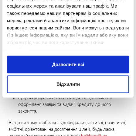
професійне навчання і можливість кар'єрного росту в
соціальних мереж та аналізувати наш трафік. Ми
компанії.
також передаємо нашим партнерам із соціальних
мереж, реклами й аналітики інформацію про те, як ви
Що потрібно щоб стати Кредитним консультантом?
користуєтеся нашим сайтом. Вони можуть поєднувати
Для того щоб стати Кредитним консультантом достатньо
її з іншою інформацією, яку ви їм надали або яку вони
бути комунікабельним, амбітним і позитивним. Немає
зібрали під час вашого користування їхніми
обмежень за статтю, віком, освітою і досвідом.
службами.
Що робить Кредитний консультант?
Дозволити всі
займається пошуком та залученням клієнтів;
консультує клієнтів;
повідомляє своїм клієнтам про акції та знижки для
Відхилити
нього в нашій компанії;
супроводжує клієнтів по кредиту від моменту
оформленя заявки та видачі кредиту до його
закриття.
Якщо ви комунікабельні відповідальні, активні, позитивні,
амбітні, орієнтовані на досягнення цілей, будь ласка,
надсилайте своє резюме на e-mail:
hr@icredit.ua