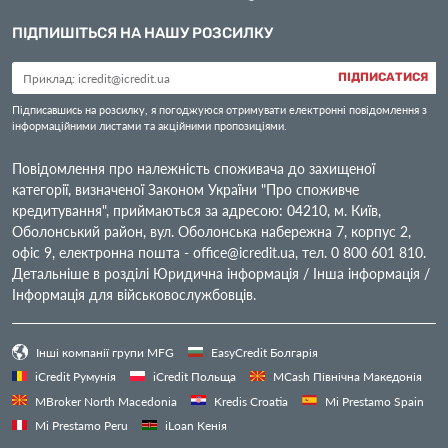
ПІДПИШІТЬСЯ НА НАШУ РОЗСИЛКУ
ПІДПИСАТИСЯ
Підписавшись на розсилку, я погоджуюся отримувати електронні повідомлення з
інформаційними листами та акційними пропозиціями.
Повідомлення про належність споживача до захищеної
категорії, визначеної Законом України "Про споживче
кредитування", приймаються за адресою: 04210, м. Київ,
Оболонський район, вул. Оболонська набережна 7, корпус 2,
офіс 9, електронна пошта -
office@icredit.ua
, тел. 0 800 601 810.
Детальніше в розділі Юридична інформація / Інша інформація /
Інформація для військовослужбовців.
Інші компанії групи MFG
EasyCredit Болгарія
iCredit Румунія
iCredit Польща
MCash Північна Македонія
MBroker North Macedonia
Kredis Croatia
Mi Prestamo Spain
Mi Prestamo Peru
iLoan Кенія