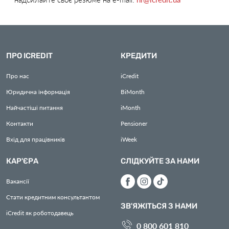
ПРО ICREDIT
КРЕДИТИ
Про нас
iCredit
Юридична інформація
BiMonth
Найчастіші питання
iMonth
Контакти
Pensioner
Вхід для працівників
iWeek
КАР'ЄРА
СЛІДКУЙТЕ ЗА НАМИ
Вакансії
Стати кредитним консультантом
ЗВ'ЯЖІТЬСЯ З НАМИ
iCredit як роботодавець
0 800 601 810