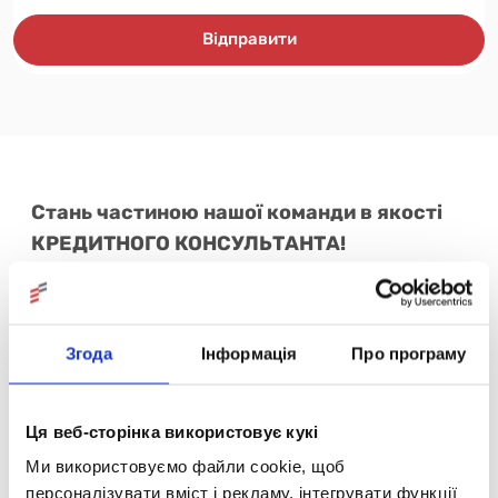
Відправити
Стань частиною нашої команди в якості
КРЕДИТНОГО КОНСУЛЬТАНТА!
Професія КРЕДИТНОГО КОНСУЛЬТАНТА ДАЄ
МОЖЛИВІСТЬ:
оплата за результат роботи;
Згода
Інформація
Про програму
можливість самостійно планувати робочий графік,
що дає достатньо часу для сім'ї;
отримання фінансової незалежності, допомагаючи
Ця веб-сторінка використовує кукі
людям котрі потребують грошей;
Ми використовуємо файли cookie, щоб
можливість розвивати власний бізнес без
фінансових ризиків та інвестицій;
персоналізувати вміст і рекламу, інтегрувати функції