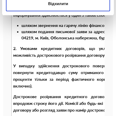
Особистому кабінеті на сайті iCredit.
Відхилити
Інформування здійснюється у один з таких способів:
шляхом звернення на гарячу лінію фінансової ко
шляхом подання письмової заяви за адресою мі
04219, м. Київ, Оболонська набережна, буд. 7, кор
2. Умовами кредитних договорів, що укладаю
можливість дострокового розірвання договору (дост
У випадку здійснення дострокового повернення
повернути кредитодавцю суму отриманого кред
проценти тільки за період фактичного користув
включно).
Дострокове розірвання кредитного договору м
впродовж строку його дії. Комісії або будь-які інші
договору або розгляд заяви про намір дострокового 