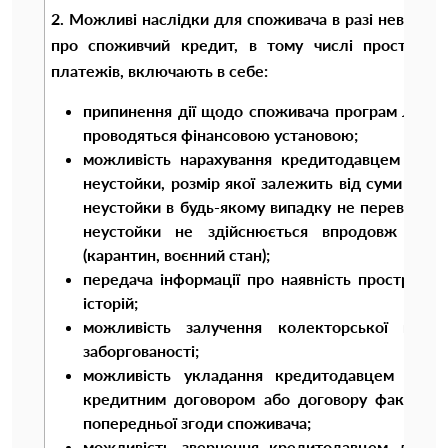
2. Можливі наслідки для споживача в разі невикона
про споживчий кредит, в тому числі прострочен
платежів, включають в себе:
припинення дії щодо споживача програм лояльн
проводяться фінансовою установою;
можливість нарахування кредитодавцем відп
неустойки, розмір якої залежить від суми отр
неустойки в будь-якому випадку не перевищує 
неустойки не здійснюється впродовж періо
(карантин, воєнний стан);
передача інформації про наявність прострочен
історій;
можливість залучення колекторської компа
заборгованості;
можливість укладання кредитодавцем догов
кредитним договором або договору факторин
попередньої згоди споживача;
можливість звернення кредитодавцем до су