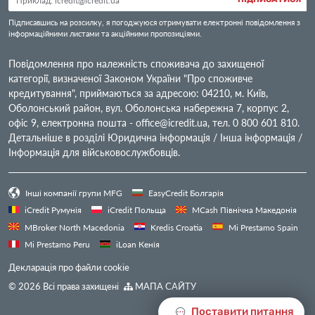
Підписавшись на розсилку, я погоджуюся отримувати електронні повідомлення з
інформаційними листами та акційними пропозиціями.
Повідомлення про належність споживача до захищеної
категорії, визначеної Законом України "Про споживче
кредитування", приймаються за адресою: 04210, м. Київ,
Оболонський район, вул. Оболонська набережна 7, корпус 2,
офіс 9, електронна пошта -
office@icredit.ua
, тел. 0 800 601 810.
Детальніше в розділі Юридична інформація / Інша інформація /
Інформація для військовослужбовців.
Інші компанії групи MFG
EasyCredit Болгарія
iCredit Румунія
iCredit Польща
MCash Північна Македонія
MBroker North Macedonia
Kredis Croatia
Mi Prestamo Spain
Mi Prestamo Peru
iLoan Кенія
Декларація про файли cookie
© 2026 Всі права захищені
МАПА САЙТУ
Поставити питання