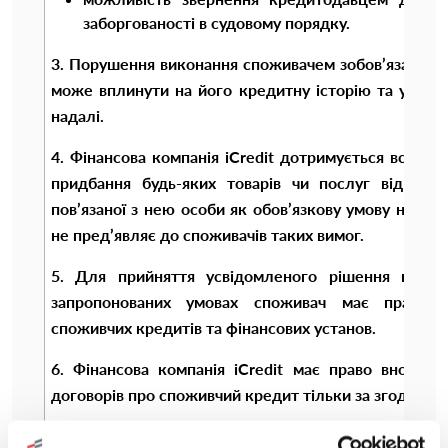
заборгованості в судовому порядку.
3. Порушення виконання споживачем зобов’язання
може вплинути на його кредитну історію та ускл
надалі.
4. Фінансова компанія iCredit дотримується встано
придбання будь-яких товарів чи послуг від фіна
пов’язаної з нею особи як обов’язкову умову наданн
не пред’являє до споживачів таких вимог.
5. Для прийняття усвідомленого рішення щодо
запропонованих умовах споживач має право ро
споживчих кредитів та фінансових установ.
6. Фінансова компанія iCredit має право вносит
договорів про споживчий кредит тільки за згодою ст
7. Споживач має можливість відмовитися від отри