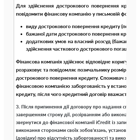
Для здійснення дострокового повернення кредиту
повідомити фінансову компанію у письмовій формі із
виду дострокового повернення кредиту (повне а
бажаної дати дострокового повернення кредиту
додаткових умов на власний розсуд (бажаний р
здійснення часткового дострокового погашення,
Фінансова компанія здійснює відповідне коригуванн
розраховує та повідомляє позичальнику розмір забор
дострокового повернення кредиту. Споживач зобов’
фінансовою компанією заборгованість у встановлен
кредиту, після чого кредитний договір вважається 
3. Після припинення дії договору про надання споживч
завершенням строку дії, розірванням або виконанням
звернутися до фінансової компанії iCredit із запитом 
виконання сторонами своїх зобов’язань, установлен
(довідку) про відсутність заборгованості та виконанн