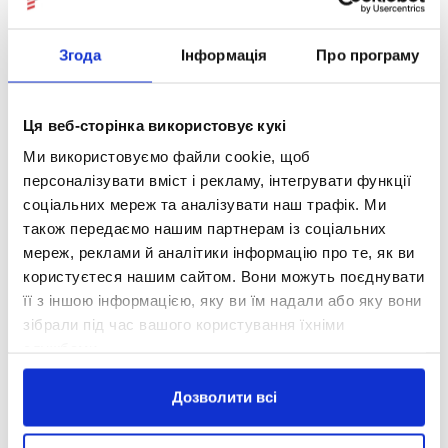
дистанційних каналів комунікації.
8. Можливі витрати на сплату споживачем платежів
Згода
Інформація
Про програму
залежать від обраного споживачем способу оплати.
9. Споживач цим попереджений, що умовами креди
Ця веб-сторінка використовує кукі
(лонгації, пролонгації) строку погашення споживчог
Ми використовуємо файли cookie, щоб
грошового зобов’язання) / строку кредитування. Пр
персоналізувати вміст і рекламу, інтегрувати функції
відбувається в межах строку, передбаченого Графіко
соціальних мереж та аналізувати наш трафік. Ми
договору встановлюється до дати, визначеної у Граф
також передаємо нашим партнерам із соціальних
останнього платежу, але в будь-якому випадку дія 
мереж, реклами й аналітики інформацію про те, як ви
виконання споживачем зобов’язань за ним.
користуєтеся нашим сайтом. Вони можуть поєднувати
її з іншою інформацією, яку ви їм надали або яку вони
зібрали під час вашого користування їхніми
Повідомлення для спо
службами.
1. Повідомляємо, що споживач зобов’язаний нега
Дозволити всі
робочого дня з моменту виявлення такого факту
iCredit (ТОВ «ІЗІ КРЕДИТ») про несанкціонований