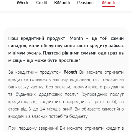
iWeek
iCredit
BiMonth
Pensioner
iMonth
Наш кредитний продукт iMonth – це той самий
випадок, коли обслуговування свого кредиту займає
мінімум зусиль. Платежі рівними сумами один раз на
місяць – що може бути простіше?
За кредитним продуктом
iMonth
Ви можете отримати
кредит як готівкою в нашому відділенні, так і онлайн на
банківську картку, без застави, поручителів, страхування
та будь-яких додаткових послуг (супровідних послуг
кредитодавця, кредитних посередників, третіх осіб), на
строк від 3 до 14 місяців, який Ви обираєте самостійно
виходячи з власних потреб та бюджету.
При першому зверненні Ви можете отримати кредит в