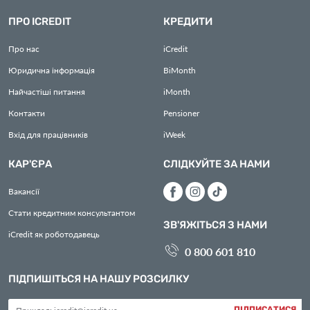
ПРО ICREDIT
КРЕДИТИ
Про нас
iCredit
Юридична інформація
BiMonth
Найчастіші питання
iMonth
Контакти
Pensioner
Вхід для працівників
iWeek
КАР'ЄРА
СЛІДКУЙТЕ ЗА НАМИ
Вакансії
Стати кредитним консультантом
ЗВ'ЯЖІТЬСЯ З НАМИ
iCredit як роботодавець
0 800 601 810
ПІДПИШІТЬСЯ НА НАШУ РОЗСИЛКУ
ПІДПИСАТИСЯ