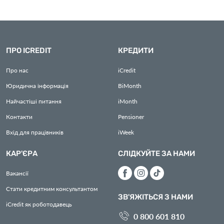
ПРО ICREDIT
КРЕДИТИ
Про нас
iCredit
Юридична інформація
BiMonth
Найчастіші питання
iMonth
Контакти
Pensioner
Вхід для працівників
iWeek
КАР'ЄРА
СЛІДКУЙТЕ ЗА НАМИ
Вакансії
Стати кредитним консультантом
ЗВ'ЯЖІТЬСЯ З НАМИ
iCredit як роботодавець
0 800 601 810