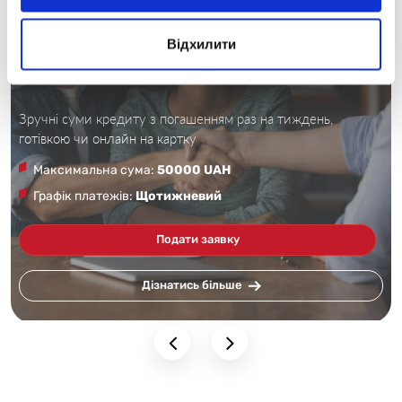
iCredit
Відхилити
Зручні суми кредиту з погашенням раз на тиждень,
готівкою чи онлайн на картку
Максимальна сума
:
50000 UAH
Графік платежів
:
Щотижневий
Подати заявку
Дізнатись більше