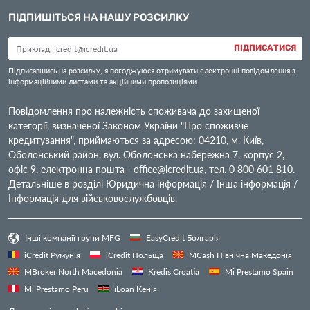
ПІДПИШІТЬСЯ НА НАШУ РОЗСИЛКУ
ПІДПИСАТИСЯ
Підписавшись на розсилку, я погоджуюся отримувати електронні повідомлення з
інформаційними листами та акційними пропозиціями.
Повідомлення про належність споживача до захищеної
категорії, визначеної Законом України "Про споживче
кредитування", приймаються за адресою: 04210, м. Київ,
Оболонський район, вул. Оболонська набережна 7, корпус 2,
офіс 9, електронна пошта -
office@icredit.ua
, тел. 0 800 601 810.
Детальніше в розділі Юридична інформація / Інша інформація /
Інформація для військовослужбовців.
Інші компанії групи MFG
EasyCredit Болгарія
iCredit Румунія
iCredit Польща
MCash Північна Македонія
MBroker North Macedonia
Kredis Croatia
Mi Prestamo Spain
Mi Prestamo Peru
iLoan Кенія