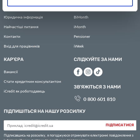
Про нас
iCredit
Юридична інформація
BiMonth
Найчастіші питання
iMonth
Контакти
Pensioner
Вхід для працівників
iWeek
КАР'ЄРА
СЛІДКУЙТЕ ЗА НАМИ
Вакансії
Стати кредитним консультантом
ЗВ'ЯЖІТЬСЯ З НАМИ
iCredit як роботодавець
0 800 601 810
ПІДПИШІТЬСЯ НА НАШУ РОЗСИЛКУ
ПІДПИСАТИСЯ
Підписавшись на розсилку, я погоджуюся отримувати електронні повідомлення з