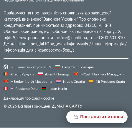
інформаційними листами та акційними пропозиціями.
Повідомлення про належність споживача до захищеної
категорії, визначеної Законом України "Про споживче
кредитування", приймаються за адресою: 04210, м. Київ,
Оболонський район, вул. Оболонська набережна 7, корпус 2,
офіс 9, електронна пошта -
office@icredit.ua
, тел. 0 800 601 810.
Детальніше в розділі Юридична інформація / Інша інформація /
Інформація для військовослужбовців.
Інші компанії групи MFG
EasyCredit Болгарія
iCredit Румунія
iCredit Польща
MCash Північна Македонія
MBroker North Macedonia
Kredis Croatia
Mi Prestamo Spain
Mi Prestamo Peru
iLoan Кенія
Декларація про файли cookie
© 2026 Всі права захищені
МАПА САЙТУ
Поставити питання