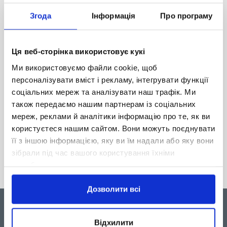
заповненні заявки, Ви можете вказати, що хочете
Згода
Інформація
Про програму
скористатися своїми балами в даний момент або
віддаєте перевагу їх зберегти. Ви можете
використовувати свої бали для:
Ця веб-сторінка використовує кукі
знижки на наступний кредит у вигляді платежу за
Ми використовуємо файли cookie, щоб
кредитом;
персоналізувати вміст і рекламу, інтегрувати функції
отримання подарунка.
соціальних мереж та аналізувати наш трафік. Ми
Більш детальну інформацію відносно своїх бонусних
також передаємо нашим партнерам із соціальних
балів та програми iBonus Ви можете отримати:
мереж, реклами й аналітики інформацію про те, як ви
користуєтеся нашим сайтом. Вони можуть поєднувати
у свого Кредитного Консультанта;
за телефоном гарячої лінії
0 800 601
її з іншою інформацією, яку ви їм надали або яку вони
810
(безкоштовно зі стаціонарних телефонів на
зібрали під час вашого користування їхніми
території України).
службами.
Дозволити всі
ПРО ICREDIT
КРЕДИТИ
Відхилити