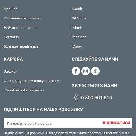
Про нас
iCredit
Юридична інформація
BiMonth
Найчастіші питання
iMonth
Контакти
Pensioner
Вхід для працівників
iWeek
КАР'ЄРА
СЛІДКУЙТЕ ЗА НАМИ
Вакансії
Стати кредитним консультантом
ЗВ'ЯЖІТЬСЯ З НАМИ
iCredit як роботодавець
0 800 601 810
ПІДПИШІТЬСЯ НА НАШУ РОЗСИЛКУ
ПІДПИСАТИСЯ
Підписавшись на розсилку, я погоджуюся отримувати електронні повідомлення з