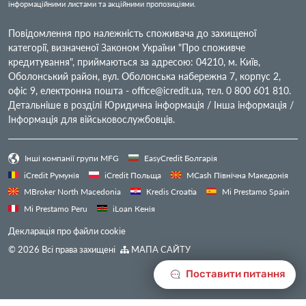
інформаційними листами та акційними пропозиціями.
Повідомлення про належність споживача до захищеної
категорії, визначеної Законом України "Про споживче
кредитування", приймаються за адресою: 04210, м. Київ,
Оболонський район, вул. Оболонська набережна 7, корпус 2,
офіс 9, електронна пошта -
office@icredit.ua
, тел. 0 800 601 810.
Детальніше в розділі Юридична інформація / Інша інформація /
Інформація для військовослужбовців.
Інші компанії групи MFG
EasyCredit Болгарія
iCredit Румунія
iCredit Польща
MCash Північна Македонія
MBroker North Macedonia
Kredis Croatia
Mi Prestamo Spain
Mi Prestamo Peru
iLoan Кенія
Декларація про файли cookie
© 2026 Всі права захищені
МАПА САЙТУ
Поставити питання