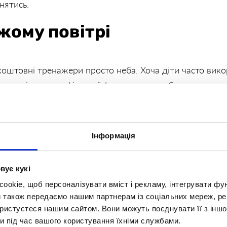
нятись.
жому повітрі
оштовні тренажери просто неба. Хоча діти часто викор
і для підтримки фізичної форми людьми будь-якого до
анчика після перших 5 000 кроків. Виконайте 3 підхо
маєте чудове тонізуюче тренування без жодних витрат
портзал на 6 місяців
Інформація
вує кукі
 важче це кинути. Застосуйте цей психологічний трюк
okie, щоб персоналізувати вміст і рекламу, інтегрувати фу
к, початкові витрати можуть здатись суттєвими, але ч
и також передаємо нашим партнерам із соціальних мереж, ре
ористуєтеся нашим сайтом. Вони можуть поєднувати її з іншо
 Якщо потрібно — скористайтесь онлайн-кредитом від i
и під час вашого користування їхніми службами.