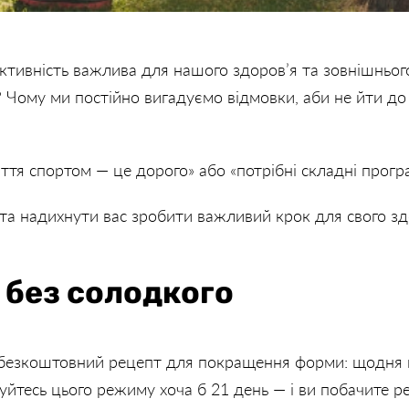
активність важлива для нашого здоров’я та зовнішньог
 Чому ми постійно вигадуємо відмовки, аби не йти до
тя спортом — це дорого» або «потрібні складні програ
и та надихнути вас зробити важливий крок для свого з
 без солодкого
 безкоштовний рецепт для покращення форми: щодня п
йтесь цього режиму хоча б 21 день — і ви побачите ре