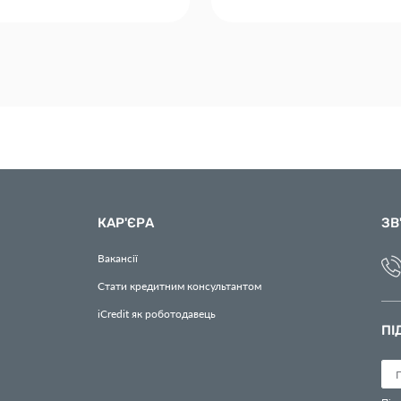
КАР'ЄРА
ЗВ
Вакансії
Стати кредитним консультантом
iCredit як роботодавець
ПІ