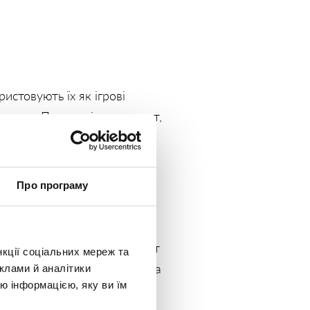
истовують їх як ігрові
статку. Прокладіть маршрут,
ди по 15 повторень на
.
Про програму
 до себе — купіть абонемент
нкції соціальних мереж та
им довший термін — тим нижча
клами й аналітики
ю інформацією, яку ви їм
Credit, щоб зробити цю