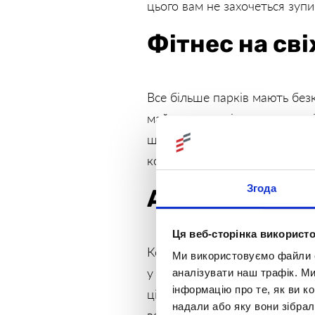
цього вам не захочеться зупи
Фітнес на сві
Все більше парків мають безк
майданчики, ці зони створен
що веде до такого спортмайд
кожному тренажері — і отри
Абонемент у с
Згода
Ця веб-сторінка використо
Коли ви за щось заплатили —
Ми використовуємо файли co
у спортзал на 6 місяців. Та
аналізувати наш трафік. М
інформацію про те, як ви к
ціна за кожне відвідування.
надали або яку вони зібрал