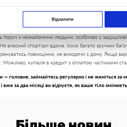
оров’я.
ортзал
Відхилити
ь поруч з незнайомими людьми, особливо у задушливі
е власний спортзал вдома. Існує багато зручних баг
тренуватись повноцінно, не виходячи з дому. Якщо вар
it. Можливо, купівля в кредит з оплатою частинами ст
и — головне, займайтесь регулярно і не женіться за
 вже за два місяці ви відчуєте, як ваше тіло змінюєть
Більше новин