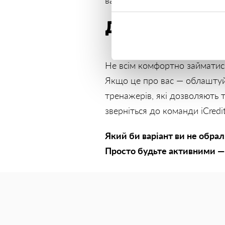
важливу інвестицію у своє зд
Домашній сп
Не всім комфортно займатис
Якщо це про вас — облаштуйт
тренажерів, які дозволяють 
зверніться до команди iCred
Який би варіант ви не обрал
Просто будьте активними — і