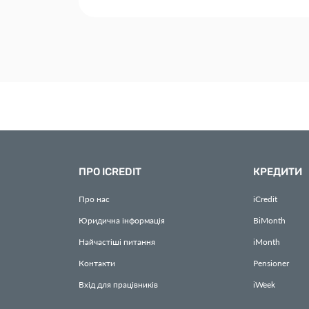
ПРО ICREDIT
КРЕДИТИ
Про нас
iCredit
Юридична інформація
BiMonth
Найчастіші питання
iMonth
Контакти
Pensioner
Вхід для працівників
iWeek